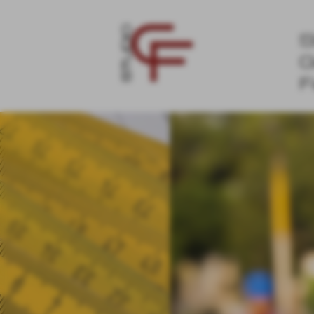
S
G
F