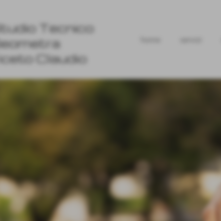
tudio Tecnico
home
servizi
eometra
iceto Claudio
Rilievi e accatastamenti
SCOPRI DI PIÙ