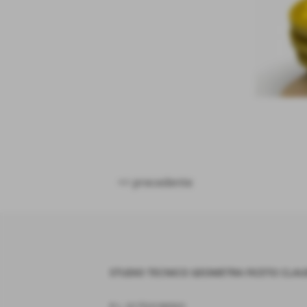
<< precedente
STUDIO TECNICO GEOMETRA FICETO CLAU
P.I. 01753190501