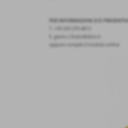
PER INFORMAZIONI E/O PREVENTIV
T.
+39 329 379 4813
E.
geom.c.ficeto@alice.it
oppure compila il modulo online