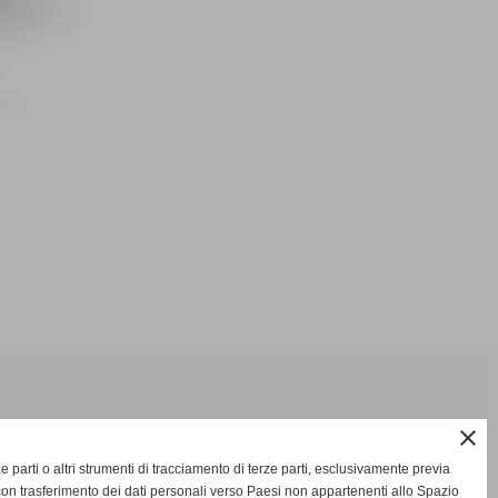
close
O
rze parti o altri strumenti di tracciamento di terze parti, esclusivamente previa
on trasferimento dei dati personali verso Paesi non appartenenti allo Spazio
Ven.