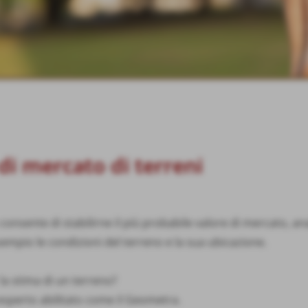
di mercato di terreni
consente di stabilirne il più probabile valore di mercato, an
mpio le condizioni del terreno e la sua ubicazione.
la stima di un terreno?
 esperto abilitato come il Geometra.