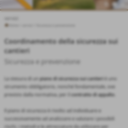
servizi
Home
>
servizi
>
Sicurezza e prevenzione
Coordinamento della sicurezza sui
cantieri
Sicurezza e prevenzione
La stesura di un
piano di sicurezza sui cantieri
è uno
strumento obbligatorio, nonché fondamentale, ove
previsto dalla normativa, per il
contratto di appalto
.
Il piano di sicurezza è rivolto ad individuare e
successivamente ad analizzare e valutare i possibili
rischi, i metodi e le attrezzature da utilizzare per