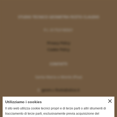
STUDIO TECNICO GEOMETRA FICETO CLAUDIO
P.I. 01753190501
Privacy Policy
Cookie Policy
CONTATTI
Santa Maria a Monte (Pisa)
E.
geom.c.ficeto@alice.it
close
Utilizziamo i cookies
ORARIO
Il sito web utilizza cookie tecnici propri e di terze parti o altri strumenti di
tracciamento di terze parti, esclusivamente previa acquisizione del