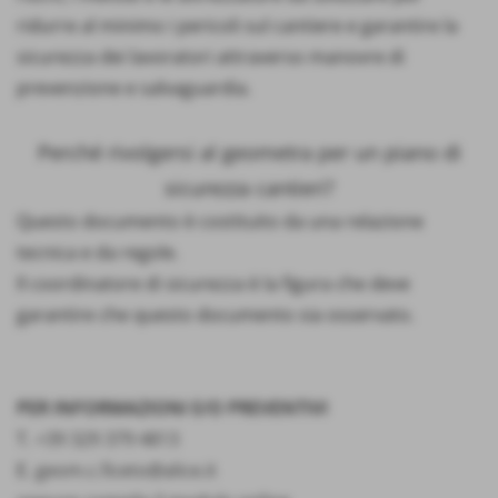
ridurre al minimo i pericoli sul cantiere e garantire la
sicurezza dei lavoratori attraverso manovre di
prevenzione e salvaguardia.
Perché rivolgersi al geometra per un piano di
sicurezza cantieri?
Questo documento è costituito da una relazione
tecnica e da regole.
Il coordinatore di sicurezza è la figura che deve
garantire che questo documento sia osservato.
PER INFORMAZIONI E/O PREVENTIVI
T.
+39 329 379 4813
E.
geom.c.ficeto@alice.it